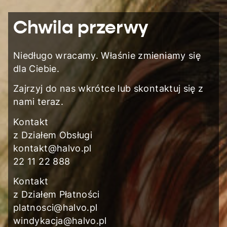
Chwila przerwy
Niedługo wracamy. Właśnie zmieniamy się
dla Ciebie.
Zajrzyj do nas wkrótce lub skontaktuj się z
nami teraz.
Kontakt
z Działem Obsługi
kontakt@halvo.pl
22 11 22 888
Kontakt
z Działem Płatności
platnosci@halvo.pl
windykacja@halvo.pl