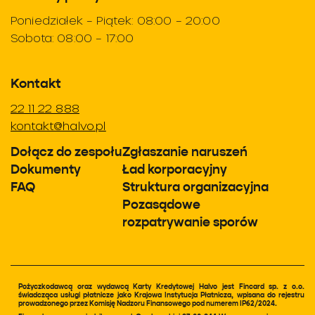
Poniedziałek – Piątek: 08:00 – 20:00
Sobota: 08:00 – 17:00
Kontakt
22 11 22 888
kontakt@halvo.pl
Dołącz do zespołu
Zgłaszanie naruszeń
Dokumenty
Ład korporacyjny
FAQ
Struktura organizacyjna
Pozasądowe
rozpatrywanie sporów
Pożyczkodawcą oraz wydawcą Karty Kredytowej Halvo jest Fincard sp. z o.o.
świadcząca usługi płatnicze jako Krajowa Instytucja Płatnicza, wpisana do rejestru
prowadzonego przez Komisję Nadzoru Finansowego pod numerem IP62/2024.