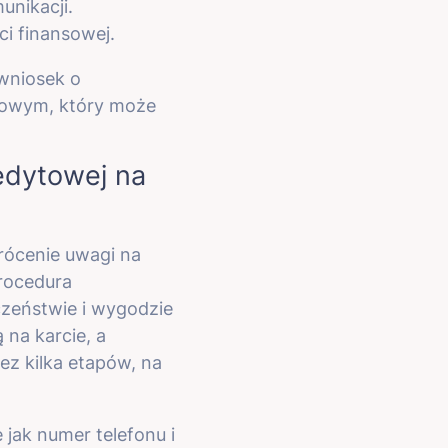
nikacji.
i finansowej.
 wniosek o
towym, który może
edytowej na
rócenie uwagi na
rocedura
czeństwie i wygodzie
na karcie, a
ez kilka etapów, na
jak numer telefonu i