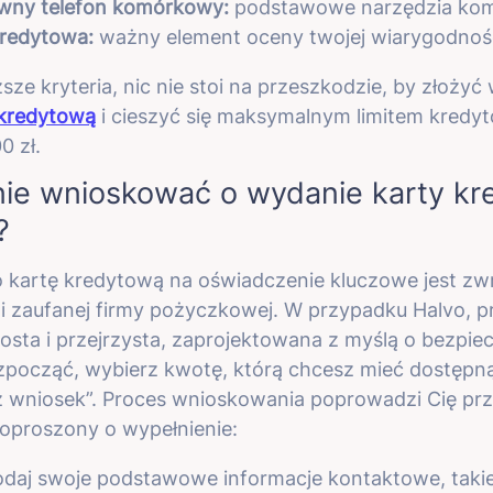
ywny telefon komórkowy:
podstawowe narzędzia komu
kredytowa:
ważny element oceny twojej wiarygodnośc
sze kryteria, nic nie stoi na przeszkodzie, by złożyć
kredytową
i cieszyć się maksymalnym limitem kredy
0 zł.
nie wnioskować o wydanie karty kr
?
 o kartę kredytową na oświadczenie kluczowe jest zw
 zaufanej firmy pożyczkowej. W przypadku Halvo, p
osta i przejrzysta, zaprojektowana z myślą o bezpie
począć, wybierz kwotę, którą chcesz mieć dostępną 
łóż wniosek”. Proces wnioskowania poprowadzi Cię prz
poproszony o wypełnienie:
daj swoje podstawowe informacje kontaktowe, takie 