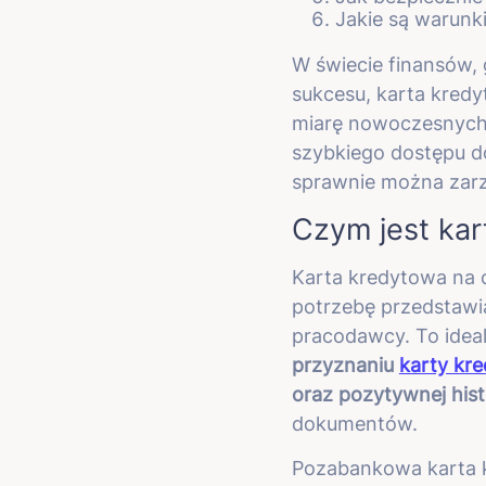
Jakie są warunk
W świecie finansów, 
sukcesu, karta kredy
miarę nowoczesnych 
szybkiego dostępu d
sprawnie można zar
Czym jest ka
Karta kredytowa na o
potrzebę przedstaw
pracodawcy. To ideal
przyznaniu
karty kre
oraz pozytywnej hist
dokumentów.
Pozabankowa karta k