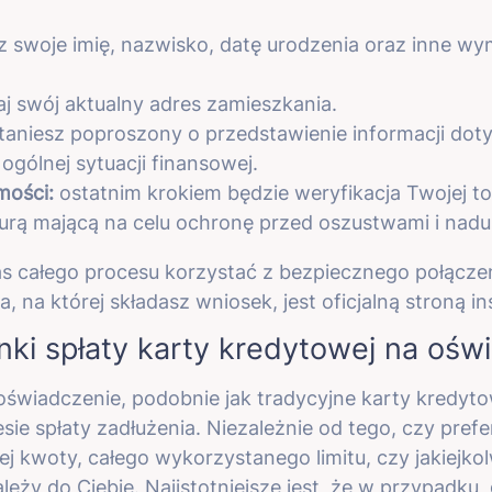
 swoje imię, nazwisko, datę urodzenia oraz inne w
j swój aktualny adres zamieszkania.
aniesz poproszony o przedstawienie informacji do
ogólnej sytuacji finansowej.
mości:
ostatnim krokiem będzie weryfikacja Twojej to
rą mającą na celu ochronę przed oszustwami i nadu
s całego procesu korzystać z bezpiecznego połączen
a, na której składasz wniosek, jest oficjalną stroną in
nki spłaty karty kredytowej na ośw
świadczenie, podobnie jak tradycyjne karty kredyto
ie spłaty zadłużenia. Niezależnie od tego, czy prefe
 kwoty, całego wykorzystanego limitu, czy jakiejko
eży do Ciebie. Najistotniejsze jest, że w przypadku,