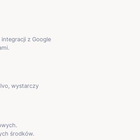
integracji z Google
ami.
alvo, wystarczy
owych.
tych środków.