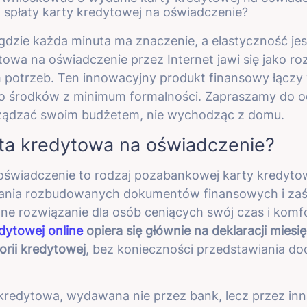
i spłaty karty kredytowej na oświadczenie?
gdzie każda minuta ma znaczenie, a elastyczność je
towa na oświadczenie przez Internet jawi się jako ro
potrzeb. Ten innowacyjny produkt finansowy łączy
o środków z minimum formalności. Zapraszamy do odk
ządzać swoim budżetem, nie wychodząc z domu.
rta kredytowa na oświadczenie?
świadczenie to rodzaj pozabankowej karty kredytowe
iania rozbudowanych dokumentów finansowych i za
ne rozwiązanie dla osób ceniących swój czas i komf
dytowej online
opiera się głównie na deklaracji mie
orii kredytowej
, bez konieczności przedstawiania d
redytowa, wydawana nie przez bank, lecz przez inną