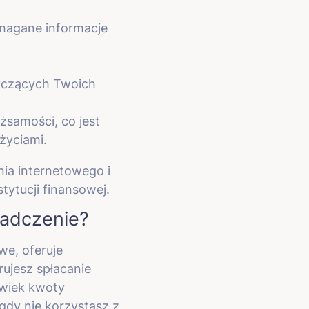
ymagane informacje
tyczących Twoich
żsamości, co jest
życiami.
ia internetowego i
stytucji finansowej.
iadczenie?
we, oferuje
rujesz spłacanie
lwiek kwoty
 gdy nie korzystasz z