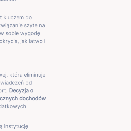
st kluczem do
związanie szyte na
 w sobie wygodę
rycia, jak łatwo i
j, która eliminuje
świadczeń od
ort.
Decyzja o
sięcznych dochodów
odatkowych
 instytucję