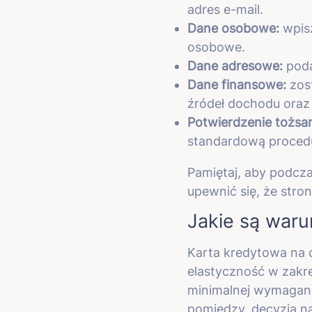
adres e-mail.
Dane osobowe:
wpisz
osobowe.
Dane adresowe:
poda
Dane finansowe:
zost
źródeł dochodu oraz 
Potwierdzenie tożsa
standardową procedu
Pamiętaj, aby podcza
upewnić się, że stron
Jakie są waru
Karta kredytowa na o
elastyczność w zakres
minimalnej wymaganej
pomiędzy, decyzja nal