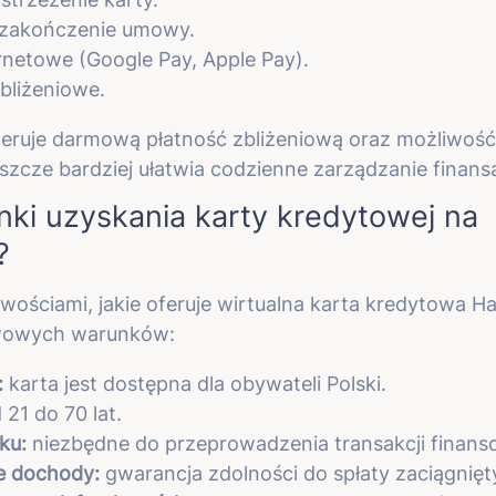
e zakończenie umowy.
ernetowe (Google Pay, Apple Pay).
bliżeniowe.
eruje darmową płatność zbliżeniową oraz możliwość 
eszcze bardziej ułatwia codzienne zarządzanie finans
nki uzyskania karty kredytowej na
?
iwościami, jakie oferuje wirtualna karta kredytowa H
awowych warunków:
:
karta jest dostępna dla obywateli Polski.
21 do 70 lat.
ku:
niezbędne do przeprowadzenia transakcji finans
ne dochody:
gwarancja zdolności do spłaty zaciągnię