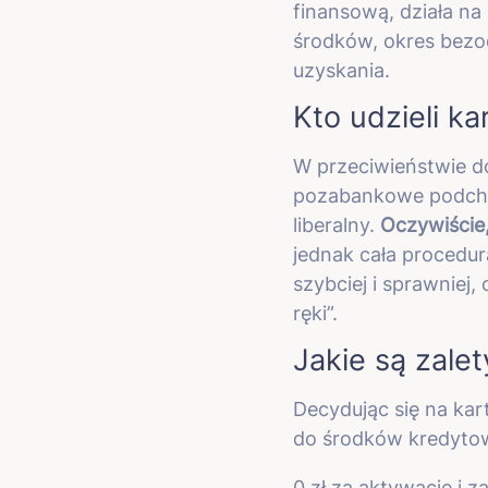
finansową, działa na
środków, okres bezo
uzyskania.
Kto udzieli k
W przeciwieństwie do
pozabankowe podchod
liberalny.
Oczywiście,
jednak cała procedu
szybciej i sprawniej
ręki”.
Jakie są zale
Decydując się na kar
do środków kredytow
0 zł za aktywację i z