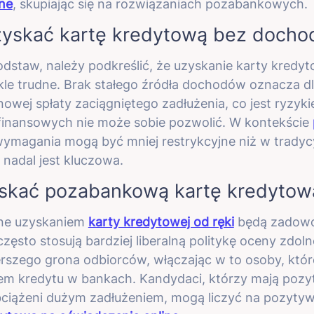
ne
, skupiając się na rozwiązaniach pozabankowych.
yskać kartę kredytową bez docho
dstaw, należy podkreślić, że uzyskanie karty kredy
kle trudne. Brak stałego źródła dochodów oznacza 
nowej spłaty zaciągniętego zadłużenia, co jest ryzyki
 finansowych nie może sobie pozwolić. W kontekście
wymagania mogą być mniej restrykcyjne niż w trady
adal jest kluczowa.
skać pozabankową kartę kredytow
ne uzyskaniem
karty kredytowej od ręki
będą zadowol
ęsto stosują bardziej liberalną politykę oceny zdoln
erszego grona odbiorców, włączając w to osoby, któ
iem kredytu w bankach. Kandydaci, którzy mają pozy
obciążeni dużym zadłużeniem, mogą liczyć na pozyty