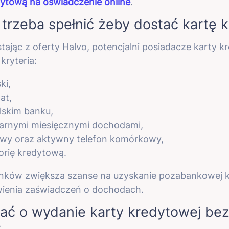
dytową na oświadczenie
online
.
 trzeba spełnić żeby dostać kartę
stając z oferty Halvo, potencjalni posiadacze karty 
kryteria:
ki,
at,
lskim banku,
arnymi miesięcznymi dochodami,
owy oraz aktywny telefon komórkowy,
orię kredytową.
unków zwiększa szanse na uzyskanie pozabankowej k
ienia zaświadczeń o dochodach.
ać o wydanie karty kredytowej be