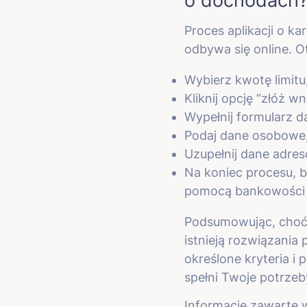
o dochodach
Proces aplikacji o k
odbywa się online. Ot
Wybierz kwotę limitu,
Kliknij opcję “złóż wn
Wypełnij formularz d
Podaj dane osobowe, 
Uzupełnij dane adres
Na koniec procesu, b
pomocą bankowości el
Podsumowując, choć
istnieją rozwiązania
określone kryteria i
spełni Twoje potrze
Informacje zawarte w