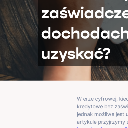
zaświadcz
dochodach 
uzyskać?
W erze cyfrowej, kie
kredytowe bez zaświ
jednak możliwe jest
artykule przyjrzymy s