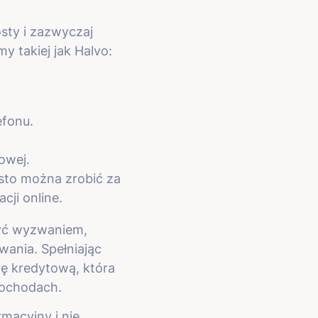
sty i zazwyczaj
my takiej jak Halvo:
efonu.
owej.
sto można zrobić za
ji online.
yć wyzwaniem,
wania. Spełniając
tę kredytową, która
dochodach.
macyjny i nie