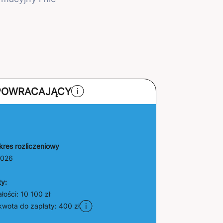
 POWRACAJĄCY
kres rozliczeniowy
2026
ty:
łości:
10 100
zł
kwota do zapłaty:
400
zł