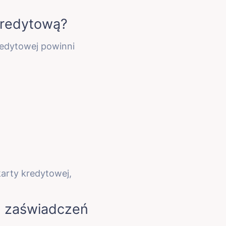
 kredytową?
kredytowej powinni
arty kredytowej,
z zaświadczeń