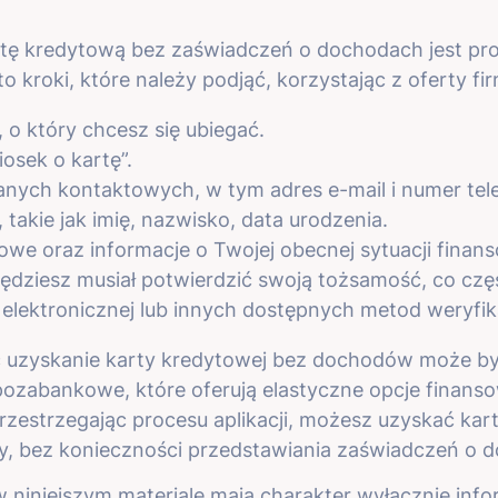
?
artę kredytową bez zaświadczeń o dochodach jest pro
o kroki, które należy podjąć, korzystając z oferty fir
 o który chcesz się ubiegać.
iosek o kartę”.
anych kontaktowych, w tym adres e-mail i numer tel
takie jak imię, nazwisko, data urodzenia.
owe oraz informacje o Twojej obecnej sytuacji finans
ędziesz musiał potwierdzić swoją tożsamość, co czę
ektronicznej lub innych dostępnych metod weryfikac
 uzyskanie karty kredytowej bez dochodów może b
 pozabankowe, które oferują elastyczne opcje finanso
 przestrzegając procesu aplikacji, możesz uzyskać kar
by, bez konieczności przedstawiania zaświadczeń o 
 niniejszym materiale mają charakter wyłącznie infor