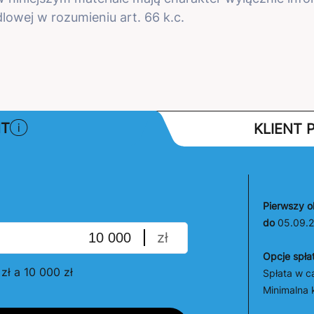
lowej w rozumieniu art. 66 k.c.
NT
KLIENT
Pierwszy o
do
05.09.
zł
Opcje spła
ł a 10 000 zł
Spłata w ca
Minimalna 