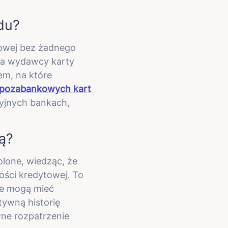
du?
towej bez żadnego
dla wydawcy karty
em, na które
pozabankowych kart
cyjnych bankach,
ą?
one, wiedząc, że
ości kredytowej. To
re mogą mieć
tywną historię
wne rozpatrzenie