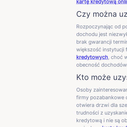
kartę kredytową onli
Czy można uz
Rozpoczynając od po
dochodu jest niezwy
brak gwarancji termi
większość instytucji
kredytowych
, choć 
obecność dochodów n
Kto może uzy
Osoby zainteresowa
firmy pozabankowe cz
otwiera drzwi dla sz
trudności z uzyskan
kredytową i nie są 