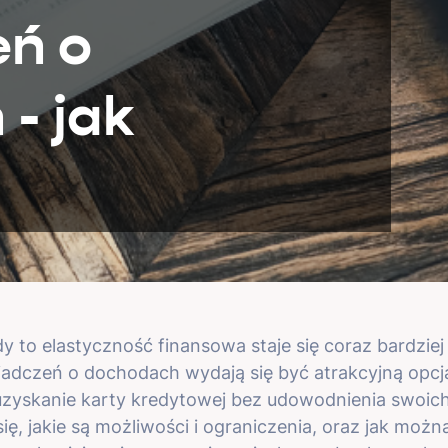
eń o
- jak
dy to elastyczność finansowa staje się coraz bardzie
adczeń o dochodach wydają się być atrakcyjną opcją
 uzyskanie karty kredytowej bez udowodnienia swo
ię, jakie są możliwości i ograniczenia, oraz jak możn