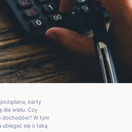
j pożądana, karty
 dla wielu. Czy
ich dochodów? W tym
a ubiegać się o taką